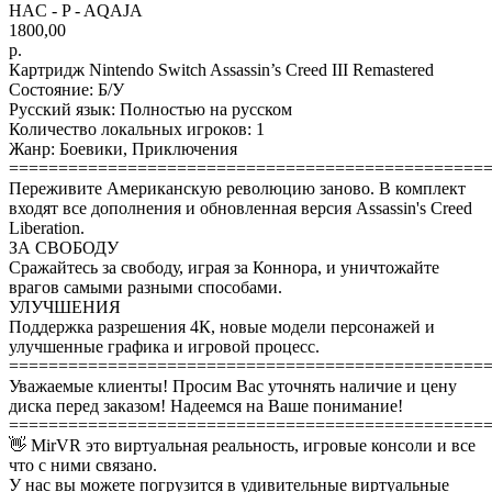
HAC - P - AQAJA
1800,00
р.
Картридж Nintendo Switch Assassin’s Creed III Remastered
Состояние: Б/У
Русский язык: Полностью на русском
Количество локальных игроков: 1
Жанр: Боевики, Приключения
================================================
Переживите Американскую революцию заново. В комплект
входят все дополнения и обновленная версия Assassin's Creed
Liberation.
ЗА СВОБОДУ
Сражайтесь за свободу, играя за Коннора, и уничтожайте
врагов самыми разными способами.
УЛУЧШЕНИЯ
Поддержка разрешения 4К, новые модели персонажей и
улучшенные графика и игровой процесс.
================================================
Уважаемые клиенты! Просим Вас уточнять наличие и цену
диска перед заказом! Надеемся на Ваше понимание!
================================================
👋 MirVR это виртуальная реальность, игровые консоли и все
что с ними связано.
У нас вы можете погрузится в удивительные виртуальные