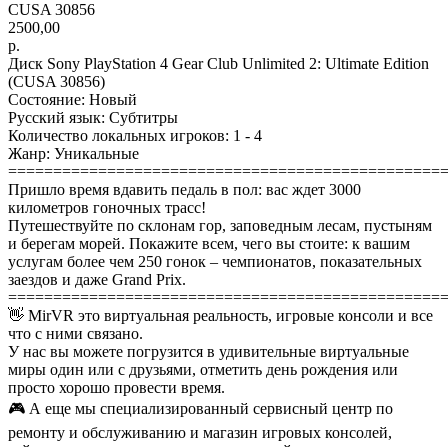
CUSA 30856
2500,00
р.
Диск Sony PlayStation 4 Gear Club Unlimited 2: Ultimate Edition
(CUSA 30856)
Состояние: Новый
Русский язык: Cубтитры
Количество локальных игроков: 1 - 4
Жанр: Уникальные
================================================
Пришло время вдавить педаль в пол: вас ждет 3000
километров гоночных трасс!
Путешествуйте по склонам гор, заповедным лесам, пустыням
и берегам морей. Покажите всем, чего вы стоите: к вашим
услугам более чем 250 гонок – чемпионатов, показательных
заездов и даже Grand Prix.
================================================
👋 MirVR это виртуальная реальность, игровые консоли и все
что с ними связано.
У нас вы можете погрузится в удивительные виртуальные
миры один или с друзьями, отметить день рождения или
просто хорошо провести время.
🎮 А еще мы специализированный сервисный центр по
ремонту и обслуживанию и магазин игровых консолей,