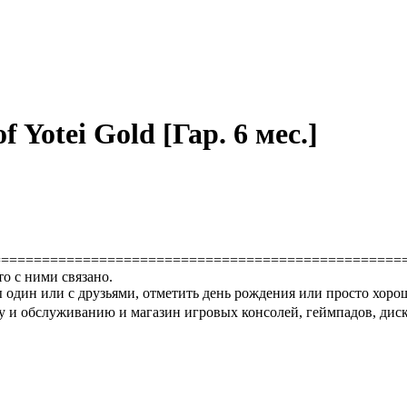
 Yotei Gold [Гар. 6 мес.]
==================================================
то с ними связано.
 один или с друзьями, отметить день рождения или просто хоро
 и обслуживанию и магазин игровых консолей, геймпадов, диско