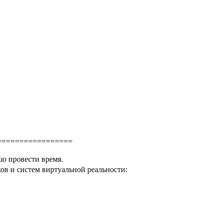
=================
шо провести время.
в и систем виртуальной реальности: