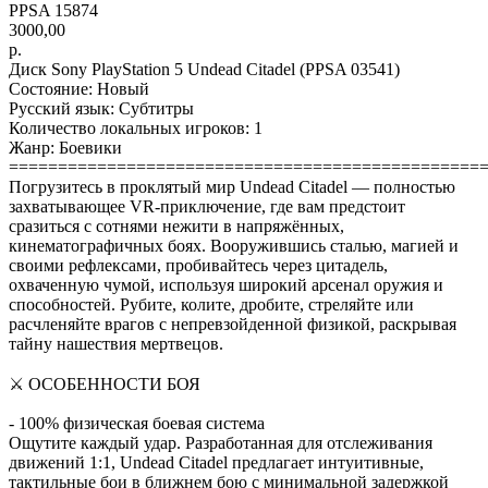
PPSA 15874
3000,00
р.
Диск Sony PlayStation 5 Undead Citadel (PPSA 03541)
Состояние: Новый
Русский язык: Субтитры
Количество локальных игроков: 1
Жанр: Боевики
================================================
Погрузитесь в проклятый мир Undead Citadel — полностью
захватывающее VR-приключение, где вам предстоит
сразиться с сотнями нежити в напряжённых,
кинематографичных боях. Вооружившись сталью, магией и
своими рефлексами, пробивайтесь через цитадель,
охваченную чумой, используя широкий арсенал оружия и
способностей. Рубите, колите, дробите, стреляйте или
расчленяйте врагов с непревзойденной физикой, раскрывая
тайну нашествия мертвецов.
⚔️ ОСОБЕННОСТИ БОЯ
- 100% физическая боевая система
Ощутите каждый удар. Разработанная для отслеживания
движений 1:1, Undead Citadel предлагает интуитивные,
тактильные бои в ближнем бою с минимальной задержкой