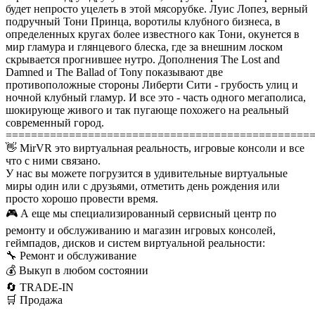
будет непросто уцелеть в этой мясорубке. Луис Лопез, верный
подручный Тони Принца, воротилы клубного бизнеса, в
определенных кругах более известного как Тони, окунется в
мир гламура и глянцевого блеска, где за внешним лоском
скрывается прогнившее нутро. Дополнения The Lost and
Damned и The Ballad of Tony показывают две
противоположные стороны Либерти Сити - грубость улиц и
ночной клубный гламур. И все это - часть одного мегаполиса,
шокирующе живого и так пугающе похожего на реальный
современный город.
================================================
👋 MirVR это виртуальная реальность, игровые консоли и все
что с ними связано.
У нас вы можете погрузится в удивительные виртуальные
миры один или с друзьями, отметить день рождения или
просто хорошо провести время.
🎮 А еще мы специализированный сервисный центр по
ремонту и обслуживанию и магазин игровых консолей,
геймпадов, дисков и систем виртуальной реальности:
🔧 Ремонт и обслуживание
💰 Выкуп в любом состоянии
🔄 TRADE-IN
🛒 Продажа