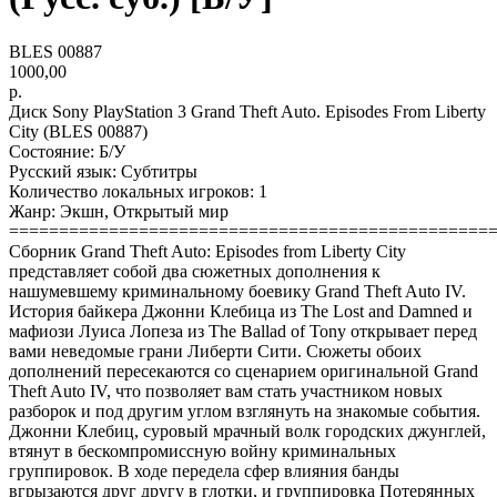
BLES 00887
1000,00
р.
Диск Sony PlayStation 3 Grand Theft Auto. Episodes From Liberty
City (BLES 00887)
Состояние: Б/У
Русский язык: Субтитры
Количество локальных игроков: 1
Жанр: Экшн, Открытый мир
================================================
Сборник Grand Theft Auto: Episodes from Liberty City
представляет собой два сюжетных дополнения к
нашумевшему криминальному боевику Grand Theft Auto IV.
История байкера Джонни Клебица из The Lost and Damned и
мафиози Луиса Лопеза из The Ballad of Tony открывает перед
вами неведомые грани Либерти Сити. Сюжеты обоих
дополнений пересекаются со сценарием оригинальной Grand
Theft Auto IV, что позволяет вам стать участником новых
разборок и под другим углом взглянуть на знакомые события.
Джонни Клебиц, суровый мрачный волк городских джунглей,
втянут в бескомпромиссную войну криминальных
группировок. В ходе передела сфер влияния банды
вгрызаются друг другу в глотки, и группировка Потерянных