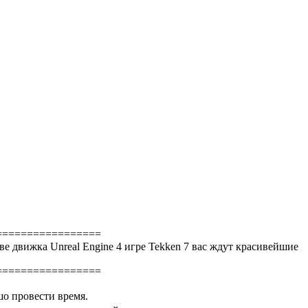
=================
е движка Unreal Engine 4 игре Tekken 7 вас ждут красивейшие
=================
шо провести время.