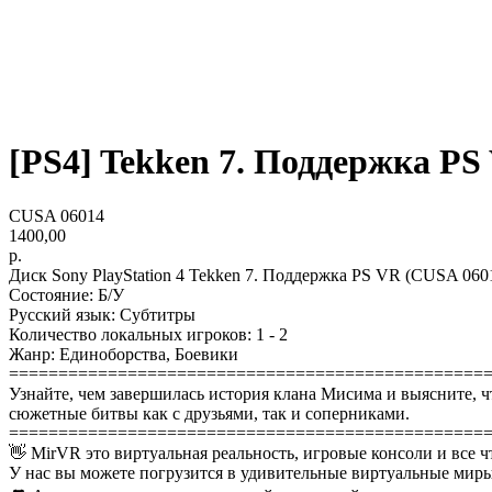
[PS4] Tekken 7. Поддержка PS V
CUSA 06014
1400,00
р.
Диск Sony PlayStation 4 Tekken 7. Поддержка PS VR (CUSA 060
Состояние: Б/У
Русский язык: Субтитры
Количество локальных игроков: 1 - 2
Жанр: Единоборства, Боевики
================================================
Узнайте, чем завершилась история клана Мисима и выясните, ч
сюжетные битвы как с друзьями, так и соперниками.
================================================
👋 MirVR это виртуальная реальность, игровые консоли и все ч
У нас вы можете погрузится в удивительные виртуальные миры