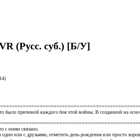
R (Русс. суб.) [Б/У]
14)
==================================================
то было причиной каждого боя этой войны. В созданной на основ
==================================================
то с ними связано.
 один или с друзьями, отметить день рождения или просто хоро