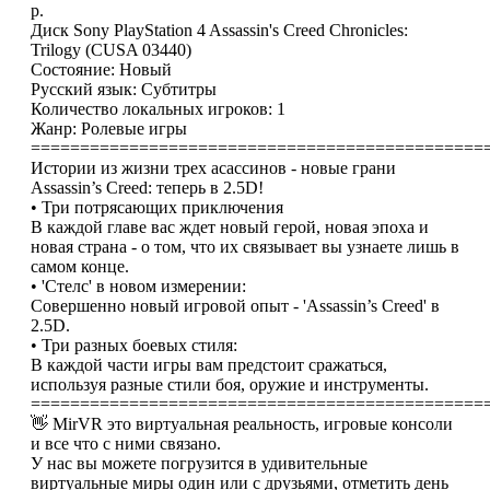
р.
Диск Sony PlayStation 4 Assassin's Creed Chronicles:
Trilogy (CUSA 03440)
Состояние: Новый
Русский язык: Субтитры
Количество локальных игроков: 1
Жанр: Ролевые игры
==============================================
Истории из жизни трех асассинов - новые грани
Assassin’s Creed: теперь в 2.5D!
• Три потрясающих приключения
В каждой главе вас ждет новый герой, новая эпоха и
новая страна - о том, что их связывает вы узнаете лишь в
самом конце.
• 'Стелс' в новом измерении:
Совершенно новый игровой опыт - 'Assassin’s Creed' в
2.5D.
• Три разных боевых стиля:
В каждой части игры вам предстоит сражаться,
используя разные стили боя, оружие и инструменты.
==============================================
👋 MirVR это виртуальная реальность, игровые консоли
и все что с ними связано.
У нас вы можете погрузится в удивительные
виртуальные миры один или с друзьями, отметить день