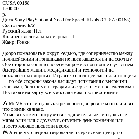
CUSA 00168
1200,00
р.
Диск Sony PlayStation 4 Need for Speed. Rivals (CUSA 00168)
Состояние: Б/У
Русский язык: Нет
Количество локальных игроков: 1
Жанр: Гонки
================================================
Добро пожаловать в округ Редвью, где соперничество между
полицейскими и гонщиками не прекращается ни на секунду.
Обе стороны сошлись в бескомпромиссной войне с участием
быстрейших машин, модификаций и технологий на
безжалостных дорогах. Играйте за полицейского или гонщика
— по обе стороны закона вас ждут испытания с высокими
ставками, большими наградами и серьезными последствиями.
Поставьте на карту все в абсолютном противостоянии.
================================================
👋 MirVR это виртуальная реальность, игровые консоли и все
что с ними связано.
У нас вы можете погрузится в удивительные виртуальные
миры один или с друзьями, отметить день рождения или
просто хорошо провести время.
🎮 А еще мы специализированный сервисный центр по