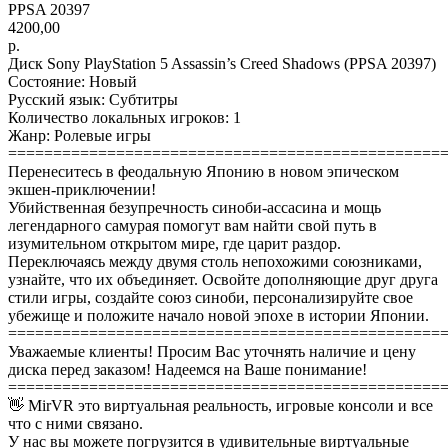
PPSA 20397
4200,00
р.
Диск Sony PlayStation 5 Assassin’s Creed Shadows (PPSA 20397)
Состояние: Новый
Русский язык: Субтитры
Количество локальных игроков: 1
Жанр: Ролевые игры
================================================
Перенеситесь в феодальную Японию в новом эпическом
экшен-приключении!
Убийственная безупречность синоби-ассасина и мощь
легендарного самурая помогут вам найти свой путь в
изумительном открытом мире, где царит раздор.
Переключаясь между двумя столь непохожими союзниками,
узнайте, что их объединяет. Освойте дополняющие друг друга
стили игры, создайте союз синоби, персонализируйте свое
убежище и положите начало новой эпохе в истории Японии.
================================================
Уважаемые клиенты! Просим Вас уточнять наличие и цену
диска перед заказом! Надеемся на Ваше понимание!
================================================
👋 MirVR это виртуальная реальность, игровые консоли и все
что с ними связано.
У нас вы можете погрузится в удивительные виртуальные