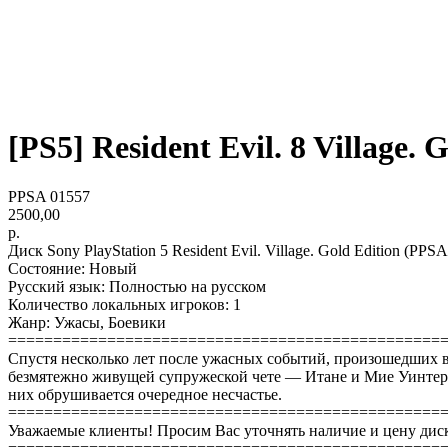
[PS5] Resident Evil. 8 Village. G
PPSA 01557
2500,00
р.
Диск Sony PlayStation 5 Resident Evil. Village. Gold Edition (PPS
Состояние: Новый
Русский язык: Полностью на русском
Количество локальных игроков: 1
Жанр: Ужасы, Боевики
================================================
Спустя несколько лет после ужасных событий, произошедших в 
безмятежно живущей супружеской чете — Итане и Мие Уинтерс, к
них обрушивается очередное несчастье.
================================================
Уважаемые клиенты! Просим Вас уточнять наличие и цену диск