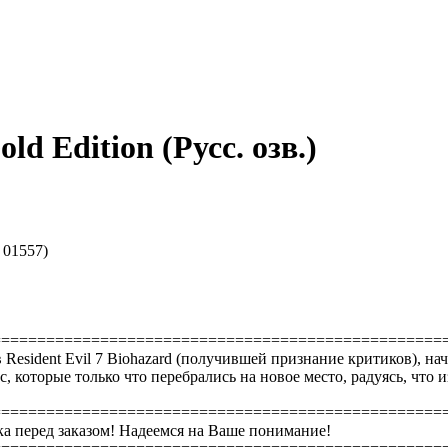
old Edition (Русс. озв.)
A 01557)
==================================================
Resident Evil 7 Biohazard (получившей признание критиков), на
оторые только что перебрались на новое место, радуясь, что из
==================================================
а перед заказом! Надеемся на Ваше понимание!