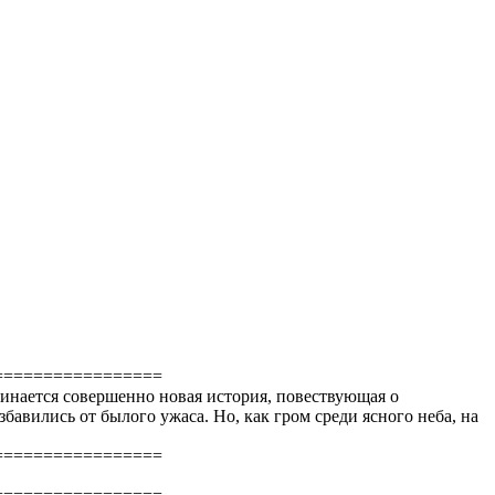
=================
чинается совершенно новая история, повествующая о
бавились от былого ужаса. Но, как гром среди ясного неба, на
=================