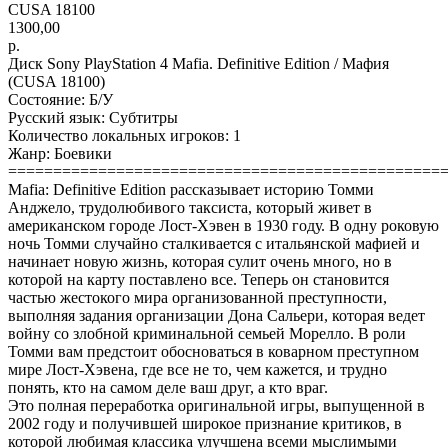
CUSA 18100
1300,00
р.
Диск Sony PlayStation 4 Mafia. Definitive Edition / Мафия
(CUSA 18100)
Состояние: Б/У
Русский язык: Субтитры
Количество локальных игроков: 1
Жанр: Боевики
================================================
Mafia: Definitive Edition рассказывает историю Томми
Анджело, трудолюбивого таксиста, который живет в
американском городе Лост-Хэвен в 1930 году. В одну роковую
ночь Томми случайно сталкивается с итальянской мафией и
начинает новую жизнь, которая сулит очень много, но в
которой на карту поставлено все. Теперь он становится
частью жестокого мира организованной преступности,
выполняя задания организации Дона Сальери, которая ведет
войну со злобной криминальной семьей Морелло. В роли
Томми вам предстоит обосноваться в коварном преступном
мире Лост-Хэвена, где все не то, чем кажется, и трудно
понять, кто на самом деле ваш друг, а кто враг.
Это полная переработка оригинальной игры, выпущенной в
2002 году и получившей широкое признание критиков, в
которой любимая классика улучшена всеми мыслимыми