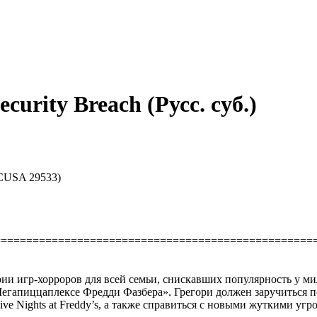
ecurity Breach (Русс. суб.)
 (CUSA 29533)
==================================================
 серии игр-хорроров для всей семьи, снискавших популярность у 
«Мегапиццаплексе Фредди Фазбера». Грегори должен заручиться 
 Nights at Freddy’s, а также справиться с новыми жуткими угро