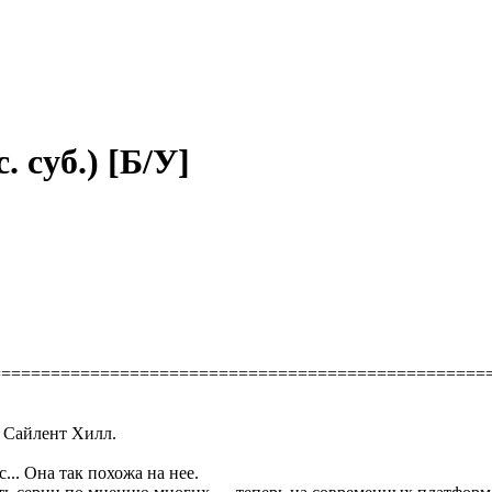
. суб.) [Б/У]
==================================================
: Сайлент Хилл.
... Она так похожа на нее.