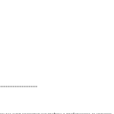
=================