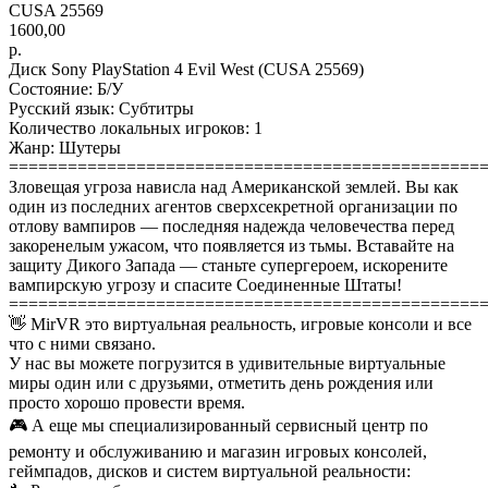
CUSA 25569
1600,00
р.
Диск Sony PlayStation 4 Evil West (CUSA 25569)
Состояние: Б/У
Русский язык: Субтитры
Количество локальных игроков: 1
Жанр: Шутеры
================================================
Зловещая угроза нависла над Американской землей. Вы как
один из последних агентов сверхсекретной организации по
отлову вампиров — последняя надежда человечества перед
закоренелым ужасом, что появляется из тьмы. Вставайте на
защиту Дикого Запада — станьте супергероем, искорените
вампирскую угрозу и спасите Соединенные Штаты!
================================================
👋 MirVR это виртуальная реальность, игровые консоли и все
что с ними связано.
У нас вы можете погрузится в удивительные виртуальные
миры один или с друзьями, отметить день рождения или
просто хорошо провести время.
🎮 А еще мы специализированный сервисный центр по
ремонту и обслуживанию и магазин игровых консолей,
геймпадов, дисков и систем виртуальной реальности: