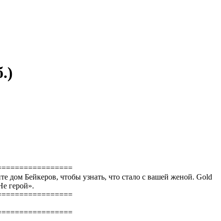
.)
=================
йте дом Бейкеров, чтобы узнать, что стало с вашей женой. Gold
Не герой».
=================
=================