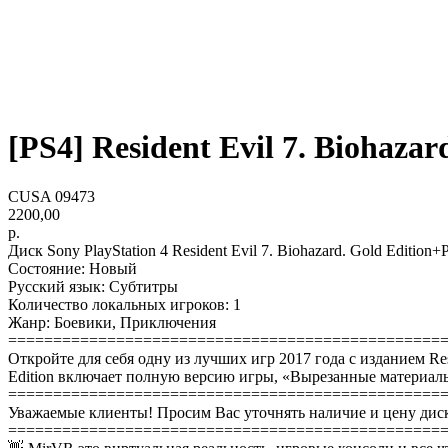
[PS4] Resident Evil 7. Biohazar
CUSA 09473
2200,00
р.
Диск Sony PlayStation 4 Resident Evil 7. Biohazard. Gold Editio
Состояние: Новый
Русский язык: Cубтитры
Количество локальных игроков: 1
Жанр: Боевики, Приключения
================================================
Откройте для себя одну из лучших игр 2017 года с изданием Res
Edition включает полную версию игры, «Вырезанные материалы»
================================================
Уважаемые клиенты! Просим Вас уточнять наличие и цену диск
================================================