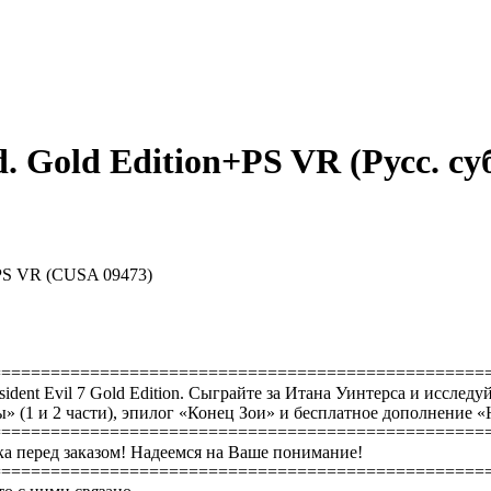
d. Gold Edition+PS VR (Русс. суб
n+PS VR (CUSA 09473)
==================================================
ident Evil 7 Gold Edition. Сыграйте за Итана Уинтерса и исследу
 (1 и 2 части), эпилог «Конец Зои» и бесплатное дополнение «
==================================================
а перед заказом! Надеемся на Ваше понимание!
==================================================