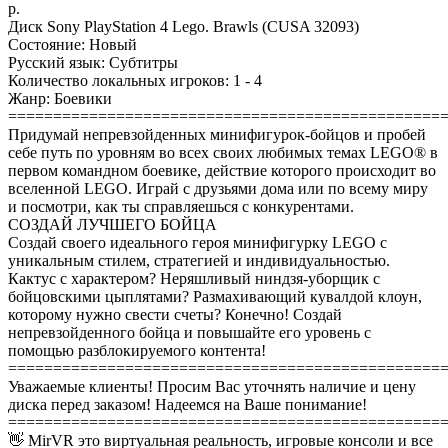
р.
Диск Sony PlayStation 4 Lego. Brawls (CUSA 32093)
Состояние: Новый
Русский язык: Субтитры
Количество локальных игроков: 1 - 4
Жанр: Боевики
================================================
Придумай непревзойденных минифигурок-бойцов и пробей
себе путь по уровням во всех своих любимых темах LEGO® в
первом командном боевике, действие которого происходит во
вселенной LEGO. Играй с друзьями дома или по всему миру
и посмотри, как ты справляешься с конкурентами.
СОЗДАЙ ЛУЧШЕГО БОЙЦА
Создай своего идеального героя минифигурку LEGO с
уникальным стилем, стратегией и индивидуальностью.
Кактус с характером? Неряшливый ниндзя-уборщик с
бойцовскими цыплятами? Размахивающий кувалдой клоун,
которому нужно свести счеты? Конечно! Создай
непревзойденного бойца и повышайте его уровень с
помощью разблокируемого контента!
================================================
Уважаемые клиенты! Просим Вас уточнять наличие и цену
диска перед заказом! Надеемся на Ваше понимание!
================================================
👋 MirVR это виртуальная реальность, игровые консоли и все