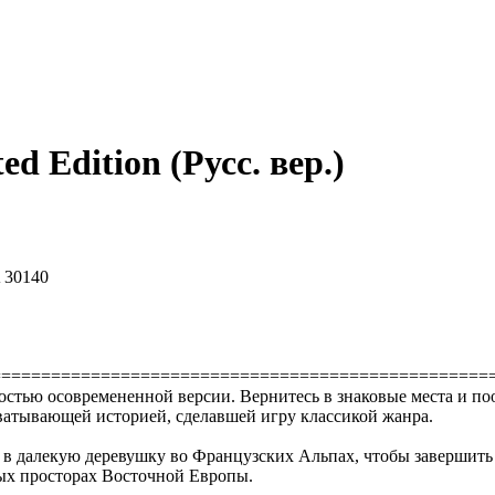
d Edition (Русс. вер.)
A 30140
==================================================
лностью осовремененной версии. Вернитесь в знаковые места и 
атывающей историей, сделавшей игру классикой жанра.
я в далекую деревушку во Французских Альпах, чтобы завершит
ых просторах Восточной Европы.