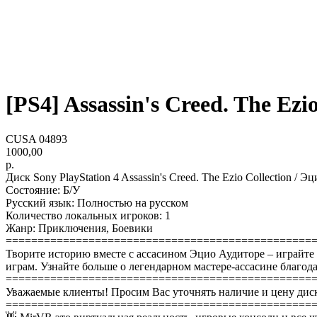
[PS4] Assassin's Creed. The Ezio
CUSA 04893
1000,00
р.
Диск Sony PlayStation 4 Assassin's Creed. The Ezio Collection /
Состояние: Б/У
Русский язык: Полностью на русском
Количество локальных игроков: 1
Жанр: Приключения, Боевики
================================================
Творите историю вместе с ассасином Эцио Аудиторе – играйте в 
играм. Узнайте больше о легендарном мастере-ассасине благод
================================================
Уважаемые клиенты! Просим Вас уточнять наличие и цену диск
================================================