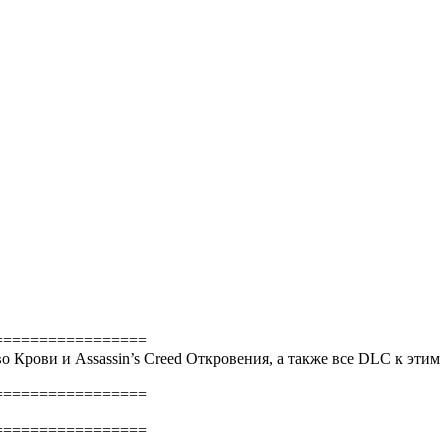
=================
во Крови и Assassin’s Creed Откровения, а также все DLC к этим
=================
=================