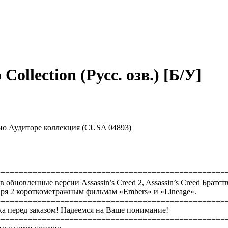
 Collection (Русс. озв.) [Б/У]
 Эцио Аудиторе коллекция (CUSA 04893)
==================================================
обновленные версии Assassin’s Creed 2, Assassin’s Creed Братст
аря 2 короткометражным фильмам «Embers» и «Lineage».
==================================================
а перед заказом! Надеемся на Ваше понимание!
==================================================