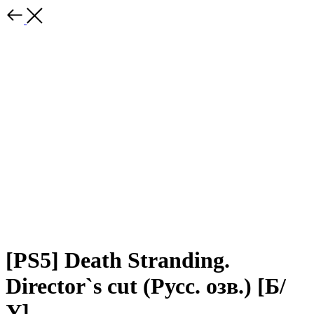
[PS5] Death Stranding.
Director`s cut (Русс. озв.) [Б/
У]