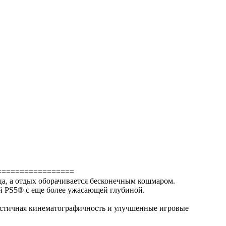
=================
дца, а отдых оборачивается бесконечным кошмаром.
ей PS5® с еще более ужасающей глубиной.
листичная кинематографичность и улучшенные игровые