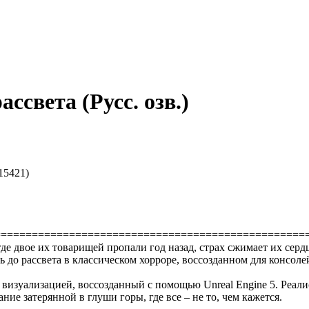
ассвета (Русс. озв.)
15421)
==================================================
где двое их товарищей пропали год назад, страх сжимает их сер
ь до рассвета в классическом хорроре, воссозданном для консол
 визуализацией, воссозданный с помощью Unreal Engine 5. Реа
ие затерянной в глуши горы, где все – не то, чем кажется.