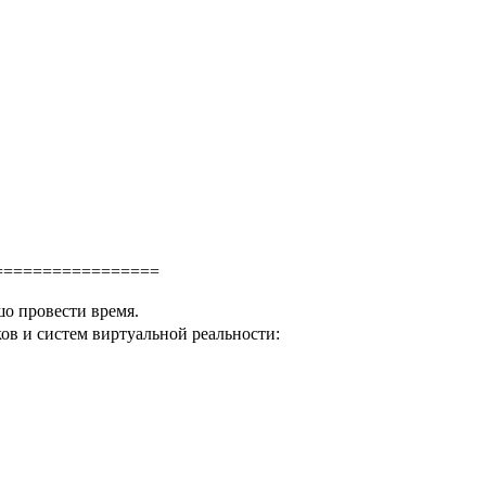
=================
шо провести время.
в и систем виртуальной реальности: