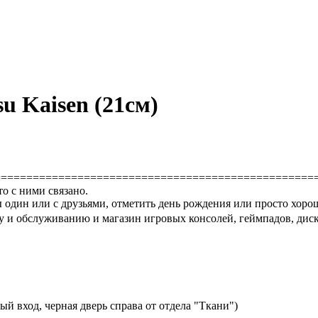
u Kaisen (21см)
==================================================
то с ними связано.
 один или с друзьями, отметить день рождения или просто хоро
 и обслуживанию и магазин игровых консолей, геймпадов, диско
й вход, черная дверь справа от отдела "Ткани")