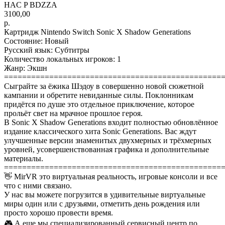
HAC P BDZZA
3100,00
р.
Картридж Nintendo Switch Sonic X Shadow Generations
Состояние: Новый
Русский язык: Субтитры
Количество локальных игроков: 1
Жанр: Экшн
================================================
Сыграйте за ёжика Шэдоу в совершенно новой сюжетной
кампании и обретите невиданные силы. Поклонникам
придётся по душе это отдельное приключение, которое
прольёт свет на мрачное прошлое героя.
В Sonic X Shadow Generations входит полностью обновлённое
издание классического хита Sonic Generations. Вас ждут
улучшенные версии знаменитых двухмерных и трёхмерных
уровней, усовершенствованная графика и дополнительные
материалы.
================================================
👋 MirVR это виртуальная реальность, игровые консоли и все
что с ними связано.
У нас вы можете погрузится в удивительные виртуальные
миры один или с друзьями, отметить день рождения или
просто хорошо провести время.
🎮 А еще мы специализированный сервисный центр по