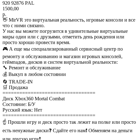
920 92876 PAL
1500,00
р.
👋 MirVR это виртуальная реальность, игровые консоли и все
что с ними связано.
У нас вы можете погрузится в удивительные виртуальные
миры один или с друзьями, отметить день рождения или
просто хорошо провести время.
🎮 А еще мы специализированный сервисный центр по
ремонту и обслуживанию и магазин игровых консолей,
геймпадов, дисков и систем виртуальной реальности:
🔧 Ремонт и обслуживание
💰 Выкуп в любом состоянии
🔄 TRADE-IN
🛒 Продажа
=================================
Диск Xbox360 Mortal Combat
Состояние: Б/У
Русский язык: Нет
=================================
☝ Прошли игру и диск просто так лежит на полке или просто
есть ненужные диски❓ Сдайте его нам❗ Обменяем на деньги
или другую игру❗