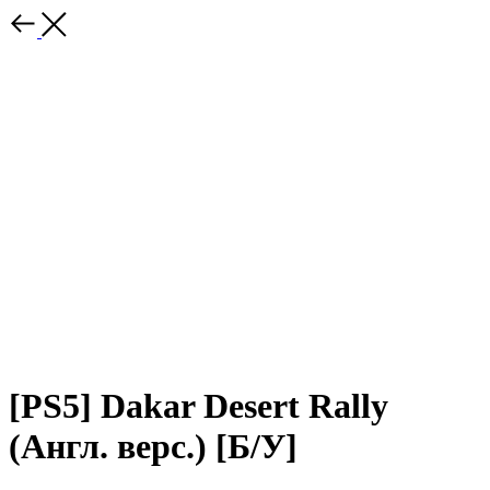
[PS5] Dakar Desert Rally
(Англ. верс.) [Б/У]